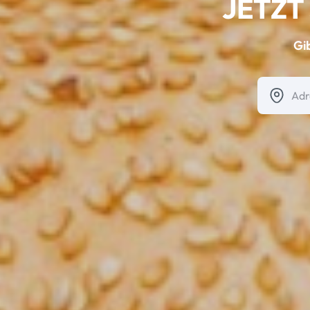
JETZT
Gi